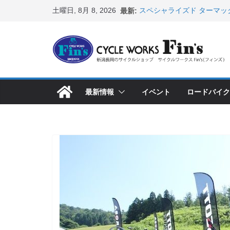
コ
土曜日, 8月 8, 2026
最新:
スペシャライズド ターマッ
ン
表！ ＆ オンヨネ ウェア
8月1・2日 YOELEO試乗
テ
峰ヘルメットが３０〜４０％
ン
店頭のセールバイク在庫 ロ
など（２０２６・７・１７ 
ツ
【 重要 】お支払いについ
へ
入荷してきました人気商品
最新情報
イベント
ロードバイク
ス
店頭のセールバイク在庫 ロ
など（２０２６・７・１０ 
キ
ッ
プ