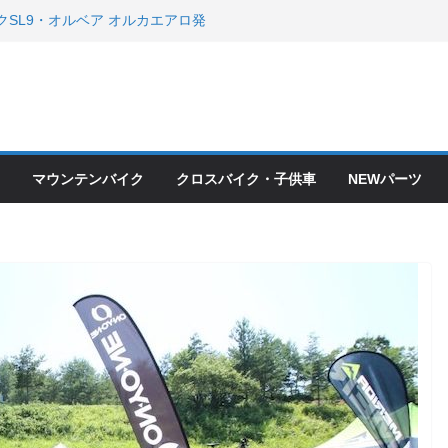
クSL9・オルベア オルカエアロ発
・アクセサリーセール！！
会とオフ会開催！！ ＆ LAZER 最高
OFF セール
ードバイク、MTB、クロスバイク
現在）
て ＆ クロスバイクのカスタムと、
ピックアップ！
マウンテンバイク
クロスバイク・子供車
NEWパーツ
ードバイク、MTB、クロスバイク
現在）