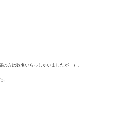
症の方は数名いらっしゃいましたが ）、
た。