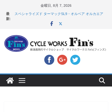
コ
金曜日, 8月 7, 2026
ン
最
スペシャライズド ターマックSL9・オルベア オルカエア
テ
新:
ロ発表！ ＆ オンヨネ ウェア・アクセサリーセー
ル！！
ン
8月1・2日 YOELEO試乗会とオフ会開催！！ ＆
ツ
LAZER 最高峰ヘルメットが３０〜４０％OFF セール
へ
店頭のセールバイク在庫 ロードバイク、MTB、クロス
バイクなど（２０２６・７・１７ 現在）
ス
【 重要 】お支払いについて ＆ クロスバイクのカスタ
キ
ムと、入荷してきました人気商品ピックアップ！
店頭のセールバイク在庫 ロードバイク、MTB、クロス
ッ
バイクなど（２０２６・７・１０ 現在）
プ