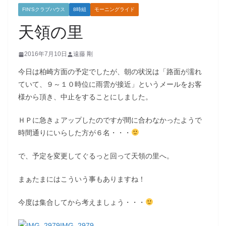
FIN'Sクラブハウス
8時組
モーニングライド
天領の里
2016年7月10日
遠藤 剛
今日は柏崎方面の予定でしたが、朝の状況は「路面が濡れ
ていて、９～１０時位に雨雲が接近」というメールをお客
様から頂き、中止をすることにしました。
ＨＰに急きょアップしたのですが間に合わなかったようで
時間通りにいらした方が６名・・・
で、予定を変更してぐるっと回って天領の里へ。
まぁたまにはこういう事もありますね！
今度は集合してから考えましょう・・・