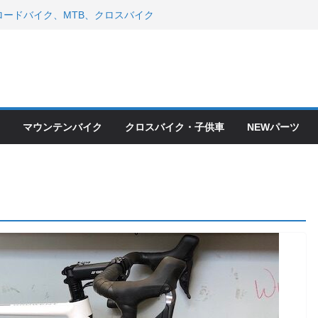
ードバイク、MTB、クロスバイク
現在）
 ＆ スペシャライズド エート
年モデル スコット入荷。
会とオフ会開催！！ ＆ LAZER 最高
OFF セール
ードバイク、MTB、クロスバイク
現在）
マウンテンバイク
クロスバイク・子供車
NEWパーツ
て ＆ クロスバイクのカスタムと、
ピックアップ！