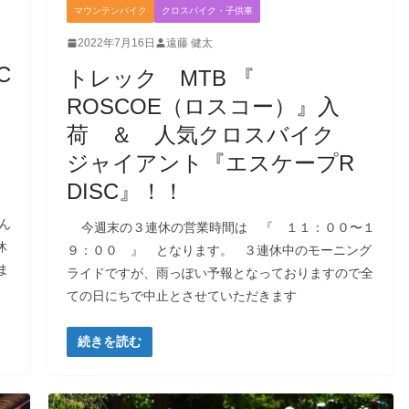
マウンテンバイク
クロスバイク・子供車
2022年7月16日
遠藤 健太
C
トレック MTB 『
ROSCOE（ロスコー）』入
荷 ＆ 人気クロスバイク
ジャイアント『エスケープR
DISC』！！
ん
今週末の３連休の営業時間は 『 １１：００〜１
休
９：００ 』 となります。 ３連休中のモーニング
ま
ライドですが、雨っぽい予報となっておりますので全
ての日にちで中止とさせていただきます
続きを読む