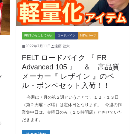
FIN'Sのなにしてがぁ
ロードバイク
NEWパーツ
2022年7月11日
遠藤 健太
FELT ロードバイク 『 FR
Advanced 105 』 ＆ 高品質
ッ
メーカー『 レザイン 』のベ
ル・ボンベセット入荷！！
今週は７月の第２週ということで、１２・１３日
（第２火曜・水曜）は定休日となります。 今週の作
業集中日は、金曜日のみ（１５時開店）とさせていた
だきます。
す