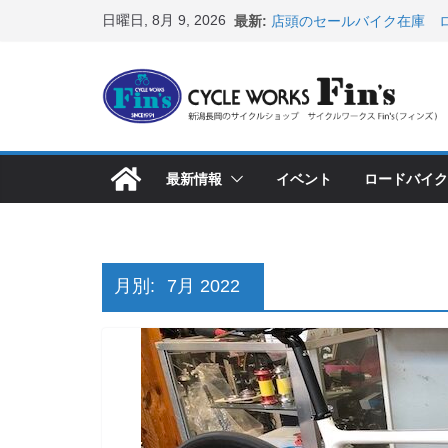
コ
日曜日, 8月 9, 2026
最新:
店頭のセールバイク在庫 ロ
ン
など（２０２６・７・１０ 
８月中の営業スケジュール
テ
ス カスタム！と、２０２７
ン
8月1・2日 YOELEO試乗
峰ヘルメットが３０〜４０％
ツ
店頭のセールバイク在庫 ロ
へ
など（２０２６・７・１７ 
最新情報
イベント
ロードバイク
ス
【 重要 】お支払いについ
入荷してきました人気商品
キ
ッ
プ
月別:
7月 2022