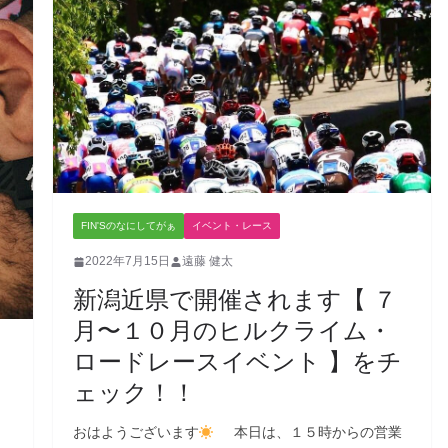
FIN'Sのなにしてがぁ
イベント・レース
2022年7月15日
遠藤 健太
新潟近県で開催されます【 ７
月〜１０月のヒルクライム・
ロードレースイベント 】をチ
ェック！！
おはようございます
本日は、１５時からの営業