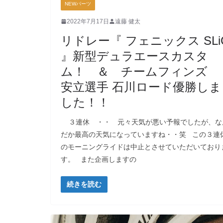
NEWパーツ
2022年7月17日
遠藤 健太
リドレー『 フェニックス SLi
』新型デュラエースカスタ
ム！ ＆ チームフィンズ
安立選手 石川ロード優勝しま
した！！
３連休 ・・ 元々天気が悪い予報でしたが、な
だか最高の天気になっていますね・・笑 この３連
のモーニングライドは中止とさせていただいており
す。 また企画しますの
続きを読む