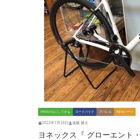
FIN'Sのなにしてがぁ
ロードバイク
アパレル
NEWパーツ
2022年7月18日
遠藤 健太
ヨネックス『 グローエント