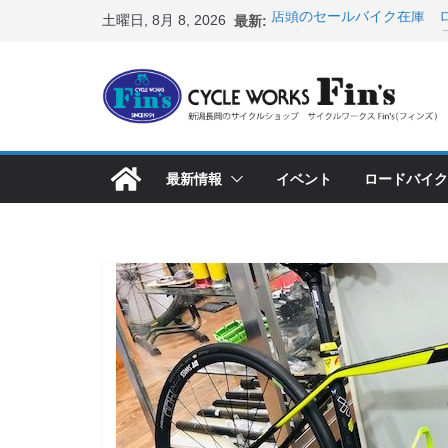
コ
土曜日, 8月 8, 2026
最新:
店頭のセールバイク在庫 ロ
ン
など（２０２６・７・１０ 
８月中の営業スケジュール
テ
ス カスタム！と、２０２７
ン
8月1・2日 YOELEO試乗
峰ヘルメットが３０〜４０％
ツ
店頭のセールバイク在庫 ロ
へ
など（２０２６・７・１７ 
最新情報
イベント
ロードバイク
ス
【 重要 】お支払いについ
入荷してきました人気商品
キ
ッ
プ