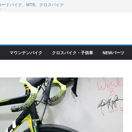
ードバイク、MTB、クロスバイク
現在）
 ＆ スペシャライズド エート
年モデル スコット入荷。
会とオフ会開催！！ ＆ LAZER 最高
OFF セール
ードバイク、MTB、クロスバイク
現在）
マウンテンバイク
クロスバイク・子供車
NEWパーツ
て ＆ クロスバイクのカスタムと、
ピックアップ！