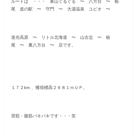
ルートは ・・・ 東山ぐるぐる 〜 八方台 〜 栃
尾 道の駅 〜 守門 〜 大湯温泉 ユピオ 〜
道光高原 〜 リトル北海道 〜 山古志 〜 栃
尾 〜 裏八方台 〜 店です。
１７２km 、獲得標高２６８１ｍＵＰ。
背筋・腹筋バキバキです・・・笑