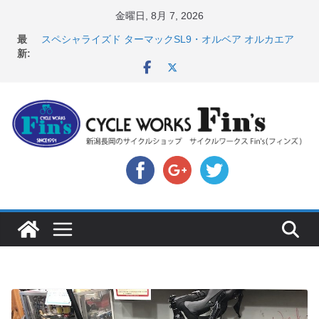
コ
金曜日, 8月 7, 2026
ン
最
店頭のセールバイク在庫 ロードバイク、MTB、クロス
テ
新:
バイクなど（２０２６・７・１０ 現在）
スペシャライズド ターマックSL9・オルベア オルカエア
ン
ロ発表！ ＆ オンヨネ ウェア・アクセサリーセー
ツ
ル！！
へ
8月1・2日 YOELEO試乗会とオフ会開催！！ ＆
LAZER 最高峰ヘルメットが３０〜４０％OFF セール
ス
店頭のセールバイク在庫 ロードバイク、MTB、クロス
キ
バイクなど（２０２６・７・１７ 現在）
【 重要 】お支払いについて ＆ クロスバイクのカスタ
ッ
ムと、入荷してきました人気商品ピックアップ！
プ