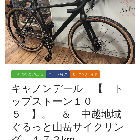
FIN'Sのなにしてがぁ
ロードバイク
モーニングライド
キャノンデール 【 ト
ップストーン１０
５ 】。 ＆ 中越地域
ぐるっと山岳サイクリン
グ １７２km。