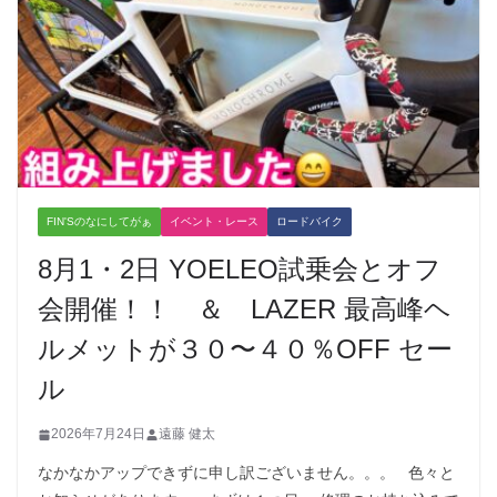
FIN'Sのなにしてがぁ
イベント・レース
ロードバイク
8月1・2日 YOELEO試乗会とオフ
会開催！！ ＆ LAZER 最高峰ヘ
ルメットが３０〜４０％OFF セー
ル
2026年7月24日
遠藤 健太
なかなかアップできずに申し訳ございません。。。 色々と