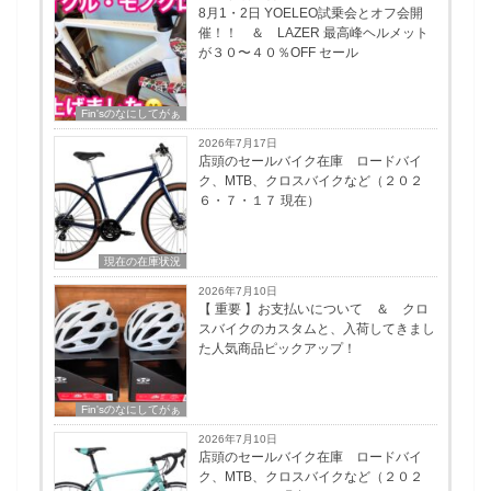
8月1・2日 YOELEO試乗会とオフ会開
催！！ ＆ LAZER 最高峰ヘルメット
が３０〜４０％OFF セール
Fin'sのなにしてがぁ
2026年7月17日
店頭のセールバイク在庫 ロードバイ
ク、MTB、クロスバイクなど（２０２
６・７・１７ 現在）
現在の在庫状況
2026年7月10日
【 重要 】お支払いについて ＆ クロ
スバイクのカスタムと、入荷してきまし
た人気商品ピックアップ！
Fin'sのなにしてがぁ
2026年7月10日
店頭のセールバイク在庫 ロードバイ
ク、MTB、クロスバイクなど（２０２