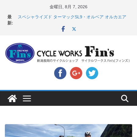
コ
金曜日, 8月 7, 2026
店頭のセールバイク在庫 ロードバイク、MTB、クロス
ン
最
バイクなど（２０２６・７・１０ 現在）
テ
新:
スペシャライズド ターマックSL9・オルベア オルカエア
ン
ロ発表！ ＆ オンヨネ ウェア・アクセサリーセー
ル！！
ツ
8月1・2日 YOELEO試乗会とオフ会開催！！ ＆
へ
LAZER 最高峰ヘルメットが３０〜４０％OFF セール
店頭のセールバイク在庫 ロードバイク、MTB、クロス
ス
バイクなど（２０２６・７・１７ 現在）
キ
【 重要 】お支払いについて ＆ クロスバイクのカスタ
ッ
ムと、入荷してきました人気商品ピックアップ！
プ